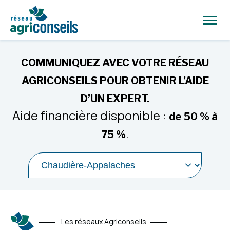
Ouvrir
la
naviga
du
site
COMMUNIQUEZ AVEC VOTRE RÉSEAU
AGRICONSEILS POUR OBTENIR L’AIDE
D’UN EXPERT.
Aide financière disponible :
de 50 % à
.
75 %
Sélectionner
une
région
pour
y
être
Les réseaux Agriconseils
rediriger