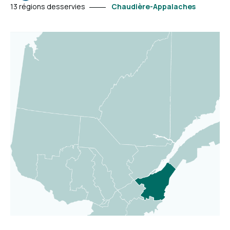
et
13 régions desservies
Chaudière-Appalaches
en
apprendre
davantage.