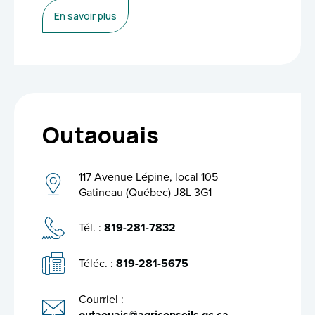
En savoir plus
Outaouais
117 Avenue Lépine, local 105
Gatineau (Québec) J8L 3G1
Tél. :
819-281-7832
Téléc. :
819-281-5675
Courriel :
outaouais@agriconseils.qc.ca