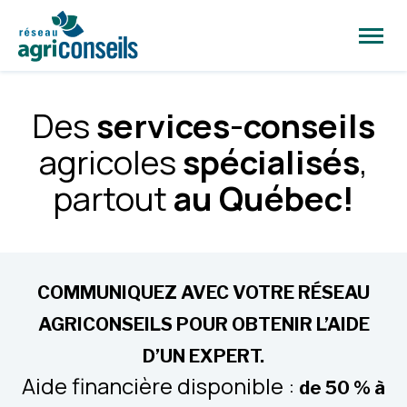
Ouvrir
la
naviga
du
site
Des
services-conseils
agricoles
spécialisés
,
partout
au Québec!
COMMUNIQUEZ AVEC VOTRE RÉSEAU
AGRICONSEILS POUR OBTENIR L’AIDE
D’UN EXPERT.
Aide financière disponible :
de 50 % à