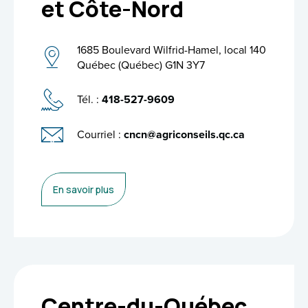
et Côte-Nord
1685 Boulevard Wilfrid-Hamel, local 140
Québec (Québec) G1N 3Y7
Tél. :
418-527-9609
Courriel :
cncn@agriconseils.qc.ca
En savoir plus
Centre-du-Québec