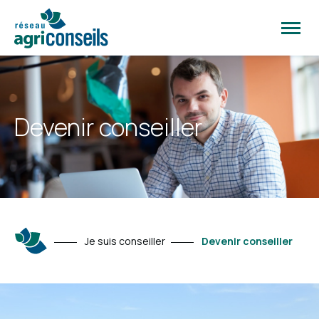
Ouvrir
la
naviga
du
site
Devenir conseiller
Je suis conseiller
Devenir conseiller