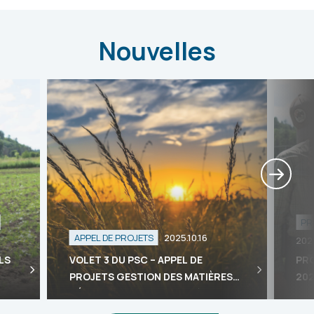
Nouvelles
PR
APPEL DE PROJETS
2025.10.16
202
LS
VOLET 3 DU PSC – APPEL DE
PR
PROJETS GESTION DES MATIÈRES
202
RÉSIDUELLES AGRICOLES (PLAN
NATIONAL DE L’EAU)