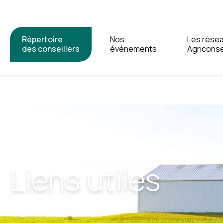
Répertoire
Nos
Les rése
des conseillers
évènements
Agriconse
Liens utiles