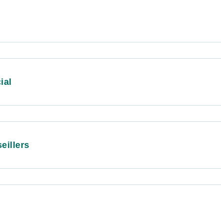
ial
eillers