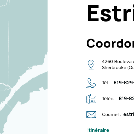
Estr
Coordo
4260 Boulevard
Sherbrooke (Q
Tél. :
819-829
Téléc. :
819-8
Courriel :
estr
Itinéraire