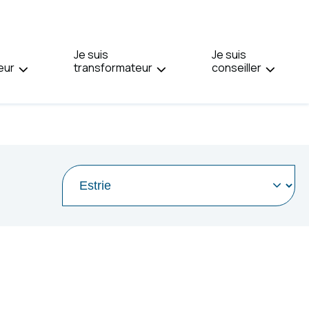
PAGE
EN
:
Je suis
ENGLISH.
Je suis
eur
transformateur
conseiller
Sélectionner
une
région
pour
y
être
rediriger
et
en
apprendre