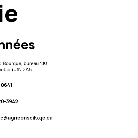
ie
davantage.
nnées
 Bourque, bureau 1.10
uébec) J1N 2A5
-0641
20-3942
ie@agriconseils.qc.ca