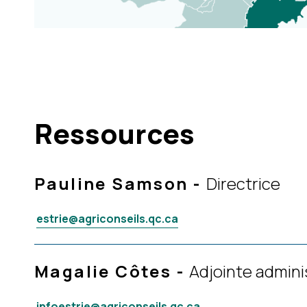
Ressources
Pauline Samson
-
Directrice
estrie@agriconseils.qc.ca
Magalie Côtes
-
Adjointe admini
infoestrie@agriconseils.qc.ca