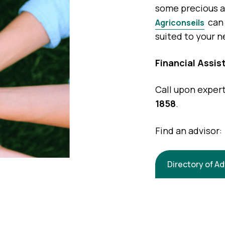
some precious a
can 
Agriconseils
suited to your n
Financial Assis
Call upon expert
1858
.
Find an advisor:
Directory of Ad