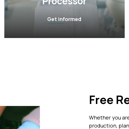
Processor
Get informed
Free Re
Whether you ar
production, pla