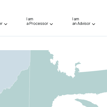
IN:
FRANÇAIS.
I am
I am
er
a Processor
an Advisor