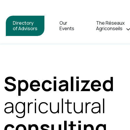
Directory
Our
The Réseaux
of Advisors
Events
Agriconseils
Specialized
agricultural
consulting