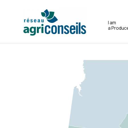
I am
a Produc
Home