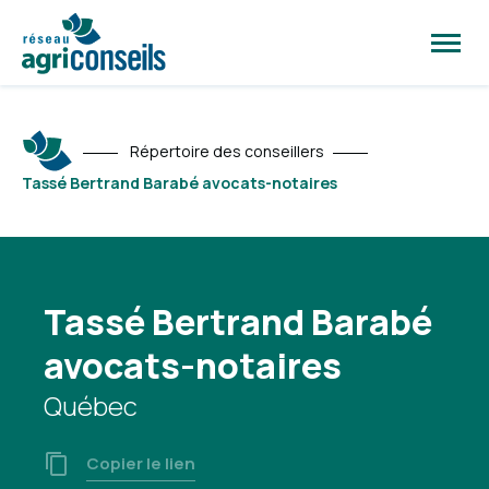
Ouvrir
la
naviga
du
site
Répertoire des conseillers
Tassé Bertrand Barabé avocats-notaires
Tassé Bertrand Barabé
avocats-notaires
Québec
Copier le lien