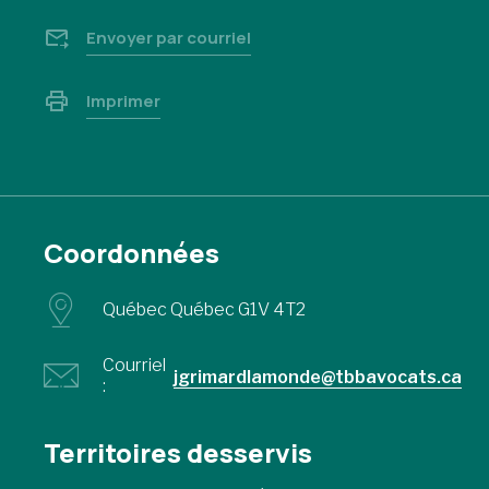
Envoyer par courriel
Imprimer
Coordonnées
Québec Québec G1V 4T2
Courriel
jgrimardlamonde@tbbavocats.ca
:
Territoires desservis