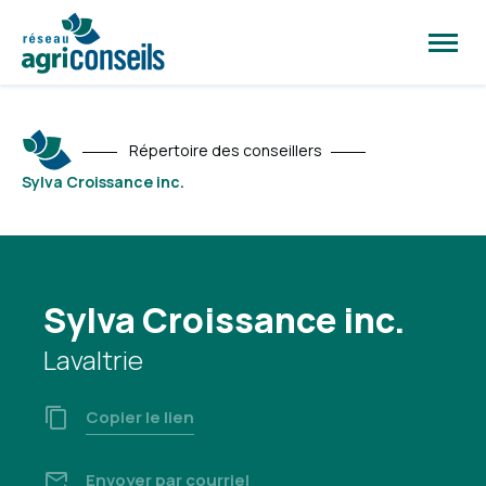
Ouvrir
la
naviga
du
site
Répertoire des conseillers
Sylva Croissance inc.
Sylva Croissance inc.
Lavaltrie
Copier le lien
Envoyer par courriel