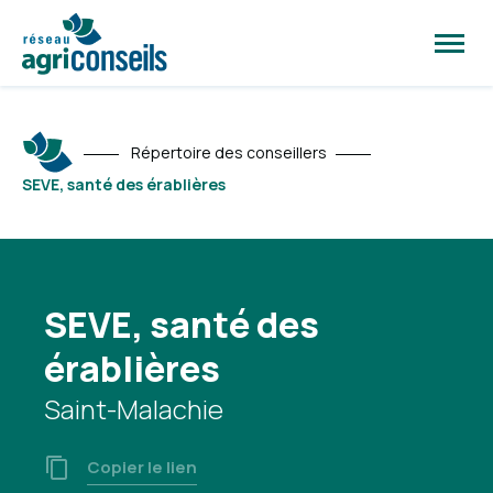
Ouvrir
la
naviga
du
site
Répertoire des conseillers
SEVE, santé des érablières
SEVE, santé des
érablières
Saint-Malachie
Copier le lien