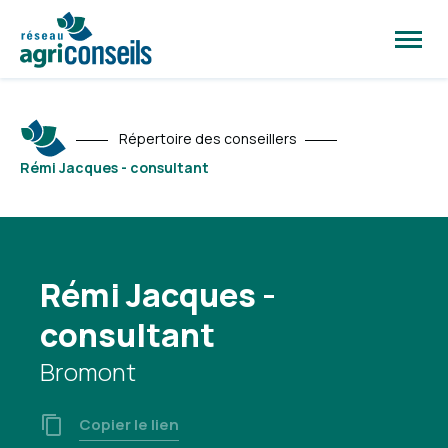
Ouvrir
la
naviga
du
site
Répertoire des conseillers
Rémi Jacques - consultant
Rémi Jacques -
consultant
Bromont
Copier le lien