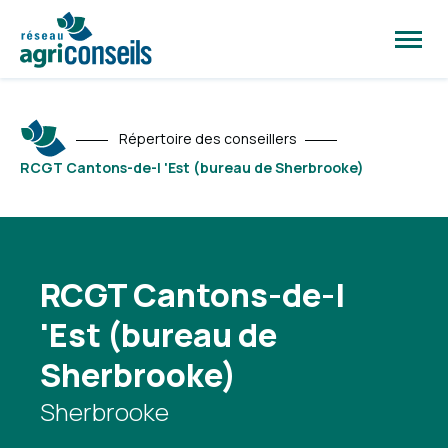
Ouvrir
la
naviga
du
site
Répertoire des conseillers
RCGT Cantons-de-l 'Est (bureau de Sherbrooke)
RCGT Cantons-de-l
'Est (bureau de
Sherbrooke)
Sherbrooke