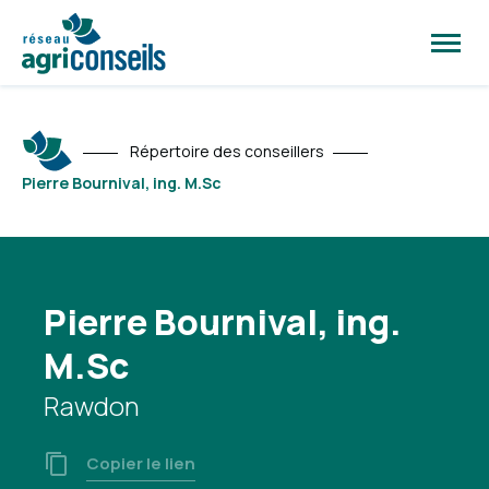
Ouvrir
la
naviga
du
site
Répertoire des conseillers
Pierre Bournival, ing. M.Sc
Pierre Bournival, ing.
M.Sc
Rawdon
Copier le lien