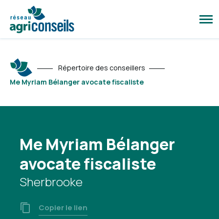
Ouvr
la
navi
du
site
Répertoire des conseillers
Me Myriam Bélanger avocate fiscaliste
Me Myriam Bélanger
avocate fiscaliste
Sherbrooke
Copier le lien