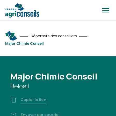
Ouvrir
la
naviga
du
site
Répertoire des conseillers
Major Chimie Conseil
Major Chimie Conseil
Beloeil
Copier le lien
Envoyer par courriel