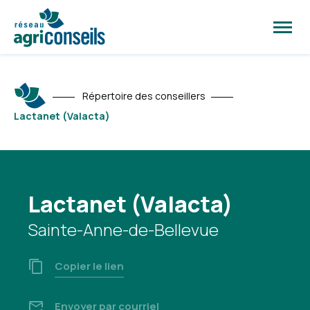
Ouvrir
la
naviga
du
site
Répertoire des conseillers
Lactanet (Valacta)
Lactanet (Valacta)
Sainte-Anne-de-Bellevue
Copier le lien
Envoyer par courriel