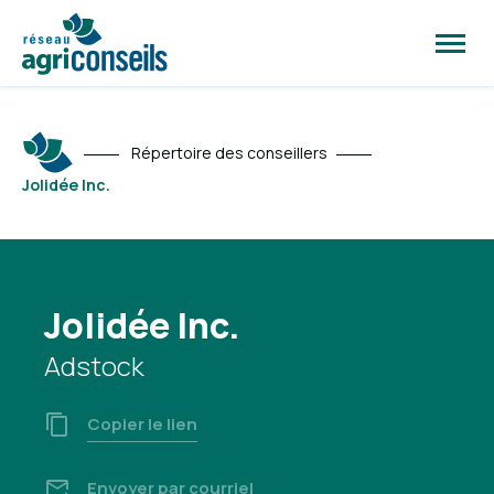
Ouvrir
la
naviga
du
site
Répertoire des conseillers
Jolidée Inc.
Jolidée Inc.
Adstock
Copier le lien
Envoyer par courriel