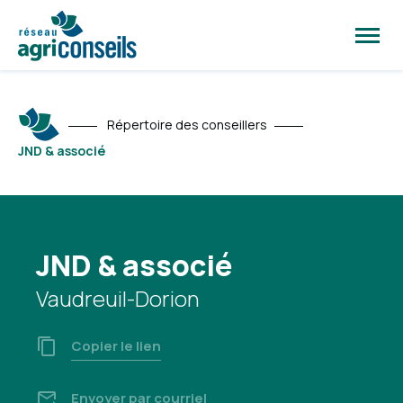
Ouvrir
la
naviga
du
site
Répertoire des conseillers
JND & associé
JND & associé
Vaudreuil-Dorion
Copier le lien
Envoyer par courriel