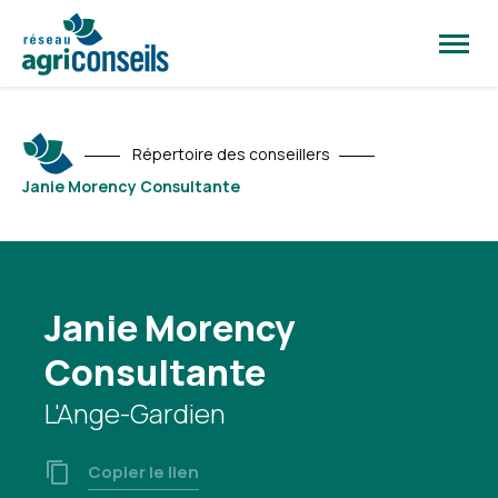
Ouvrir
la
naviga
du
site
Répertoire des conseillers
Janie Morency Consultante
Janie Morency
Consultante
L'Ange-Gardien
Copier le lien