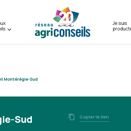
aux
Je suis
ils
product
Accueil
il Montérégie-Sud
gie-Sud
Copier le lien