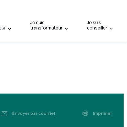
PAGE
EN
:
Je suis
ENGLISH.
Je suis
eur
transformateur
conseiller
Envoyer par courriel
Imprimer