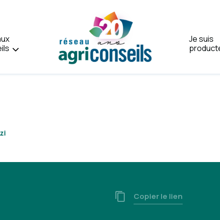
aux
Je suis
ils
product
Accueil
zi
Copier le lien