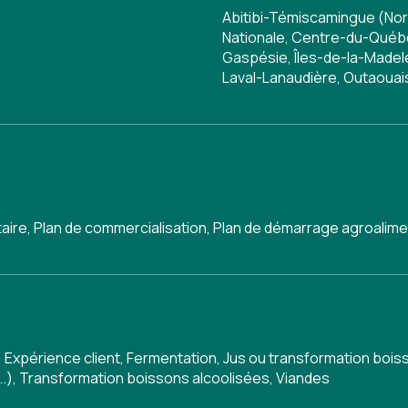
Abitibi-Témiscamingue (Nor
Nationale, Centre-du-Québe
Gaspésie, Îles-de-la-Madele
Laval-Lanaudière, Outaouai
taire
,
Plan de commercialisation
,
Plan de démarrage agroalime
,
Expérience client
,
Fermentation
,
Jus ou transformation bois
..)
,
Transformation boissons alcoolisées
,
Viandes