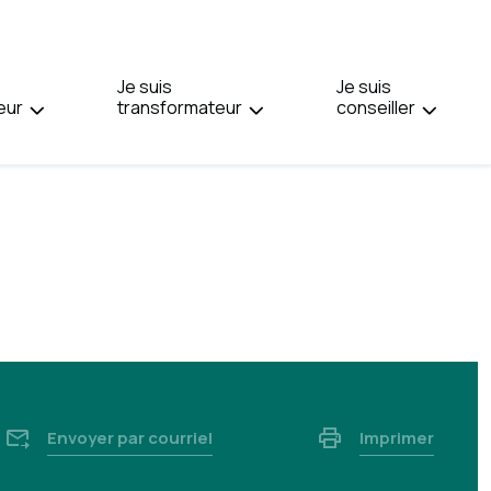
PAGE
EN
:
Je suis
ENGLISH.
Je suis
eur
transformateur
conseiller
Envoyer par courriel
Imprimer