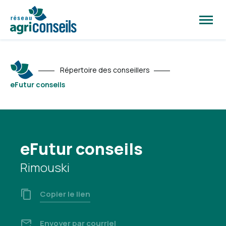
Ouvrir
la
naviga
du
site
Répertoire des conseillers
eFutur conseils
eFutur conseils
Rimouski
Copier le lien
Envoyer par courriel