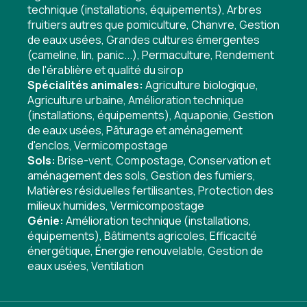
technique (installations, équipements)
,
Arbres
fruitiers autres que pomiculture
,
Chanvre
,
Gestion
de eaux usées
,
Grandes cultures émergentes
(cameline, lin, panic...)
,
Permaculture
,
Rendement
de l'érablière et qualité du sirop
Spécialités animales:
Agriculture biologique
,
Agriculture urbaine
,
Amélioration technique
(installations, équipements)
,
Aquaponie
,
Gestion
de eaux usées
,
Pâturage et aménagement
d'enclos
,
Vermicompostage
Sols:
Brise-vent
,
Compostage
,
Conservation et
aménagement des sols
,
Gestion des fumiers
,
Matières résiduelles fertilisantes
,
Protection des
milieux humides
,
Vermicompostage
Génie:
Amélioration technique (installations,
équipements)
,
Bâtiments agricoles
,
Efficacité
énergétique
,
Énergie renouvelable
,
Gestion de
eaux usées
,
Ventilation