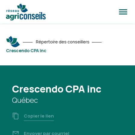
Ouvrir
la
naviga
du
site
Répertoire des conseillers
Crescendo CPA inc
Crescendo CPA inc
Québec
Copier le lien
Envoyer par courriel