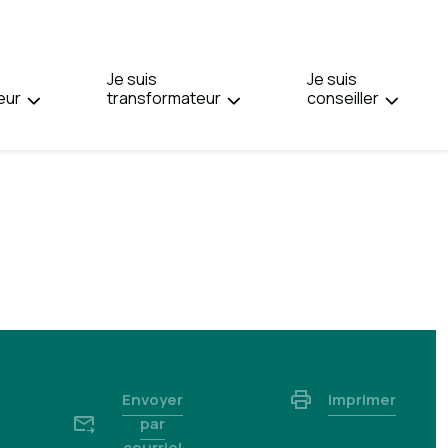
PAGE
EN
:
Je suis
ENGLISH.
Je suis
eur
transformateur
conseiller
Envoyer
Imprimer
par
courriel