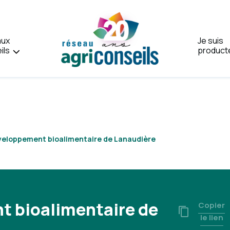
aux
Je suis
ils
product
Accueil
veloppement bioalimentaire de Lanaudière
t bioalimentaire de
Copier
le lien