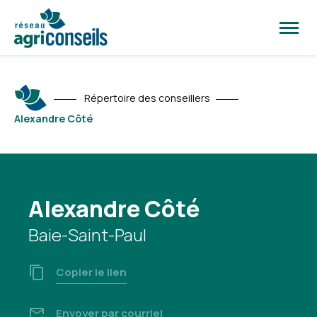
Ouvrir
la
naviga
du
site
Répertoire des conseillers
Alexandre Côté
Alexandre Côté
Baie-Saint-Paul
Copier le lien
Envoyer par courriel