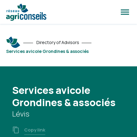
Open
site
naviga
Directory of Advisors
Services avicole Grondines & associés
Services avicole
Grondines & associés
Lévis
Copy link