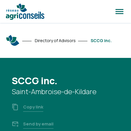
Open
site
naviga
Directory of Advisors
SCCG inc.
SCCG inc.
Saint-Ambroise-de-Kildare
Copy link
Send by email