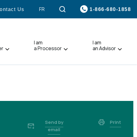
VISIT
FR
1-866-680-1858
ontact Us
PAGE
IN:
FRANÇAIS.
I am
I am
er
a Processor
an Advisor
Send by
Print
email