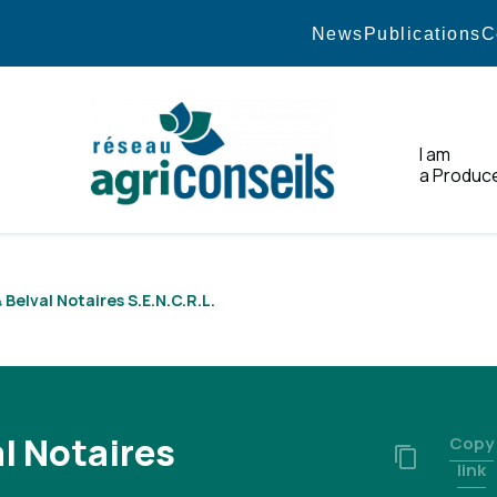
News
Publications
C
I am
a Produc
Home
 Belval Notaires S.E.N.C.R.L.
al Notaires
Copy
link