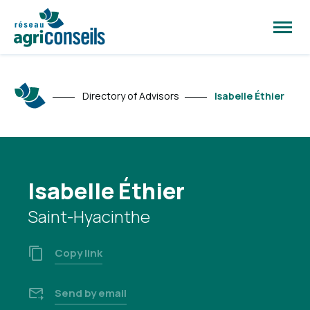
Open
site
naviga
Directory of Advisors
Isabelle Éthier
Isabelle Éthier
Saint-Hyacinthe
Copy link
Send by email